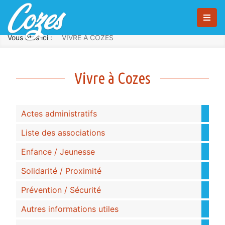
Panneau de gestion des cookies
Saut au contenu principal
Vous êtes ici :
VIVRE À COZES
VIVRE À COZES
Vivre à Cozes
Actes administratifs
Liste des associations
Enfance / Jeunesse
Solidarité / Proximité
Prévention / Sécurité
Autres informations utiles