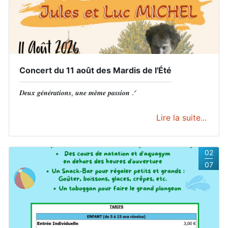
Concert du 11 août des Mardis de l'Été
𝑫𝒆𝒖𝒙 𝒈𝒆́𝒏𝒆́𝒓𝒂𝒕𝒊𝒐𝒏𝒔, 𝒖𝒏𝒆 𝒎𝒆̂𝒎𝒆 𝒑𝒂𝒔𝒔𝒊𝒐𝒏 .ᐟ
Lire la suite...
02
07