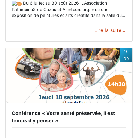
Du 6 juillet au 30 août 2026
L'Association
PatrimoineS de Cozes et Alentours organise une
exposition de peintures et arts créatifs dans la salle du
jardin public de Cozes, à côté de l'Office de Tourisme.
Venez rencontrer nos exposants qui auront plaisir à
Lire la suite...
partager leur passion.
Exposeront : Mme Boiteau, Mme
Roux, Mme Picoulet, Mme Vialle, Mme Perroteau, Mme
Bordas.
Les horaires dépendent des artistes qui
assureront la permanence lors de leur exposition.
Dates
10
et horaires
Du 06/07 au 30/08/2026 tous les jours.
09
Conférence « Votre santé préservée, il est
temps d’y penser »