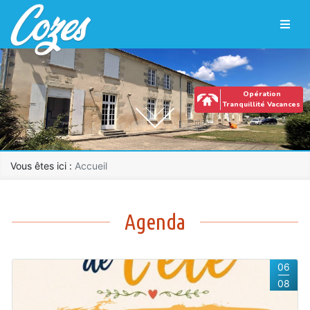
Panneau de gestion des cookies
Saut au contenu principal
Opération
Tranquillité Vacances
Vous êtes ici :
Accueil
Accueil
Agenda
06
08