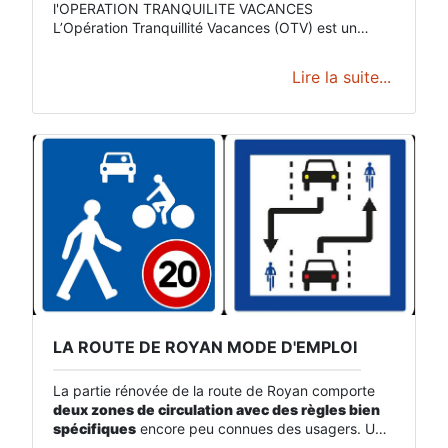
l'OPERATION TRANQUILITE VACANCES
L’Opération Tranquillité Vacances (OTV) est un
dispositif gratuit mis en place par la police et la
gendarmerie pour protéger votre domicile contre les
Lire la suite...
cambriolages et les intrusions pendant vos
vacances ou absences prolongées.
Des patrouilles
régulières sont organisées autour de votre
logement, de jour comme de nuit, et vous êtes
prévenu uniquement en cas d’anomalie constatée,
comme une effraction ou un cambriolage.
📌 Pour
vous inscrire à l’Opération Tranquillité Vacances :
Vous pouvez :
✔️ Remplir le formulaire en mairie
✔️
Télécharger le formulaire ici :
et déposez le en
mairie
✔️ Faire la démarche en ligne ici :
LA ROUTE DE ROYAN MODE D'EMPLOI ​
La partie rénovée de la route de Royan comporte
deux zones de circulation avec des règles bien
spécifiques
encore peu connues des usagers. Une
raison supplémentaire pour
.