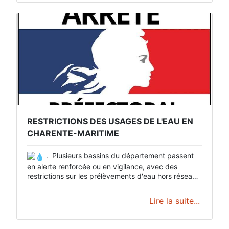
RESTRICTIONS DES USAGES DE L'EAU EN
CHARENTE-MARITIME
.
Plusieurs bassins du département passent
en alerte renforcée ou en vigilance, avec des
restrictions sur les prélèvements d'eau hors réseau
d'eau potable.
À ce jour, aucune restriction ne
concerne les usages alimentés par le réseau d'eau
Lire la suite...
potable.
Consultez le détail des mesures et vérifiez
les règles applicables à votre commune sur le
: