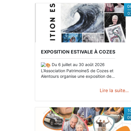
0
0
EXPOSITION ESTIVALE À COZES
Du 6 juillet au 30 août 2026
L'Association PatrimoineS de Cozes et
Alentours organise une exposition de
peintures et arts créatifs dans la salle du
jardin public de Cozes, à côté de l'Office de
Lire la suite...
Tourisme.
Venez rencontrer nos exposants qui
auront plaisir à partager leur passion.
Exposeront : Mme Boiteau, Mme Roux, Mme
Picoulet, Mme Vialle, Mme Perroteau, Mme
1
Bordas.
Les horaires dépendent des artistes
0
qui assureront la permanence lors de leur
exposition.
Dates et horaires
Du 06/07 au