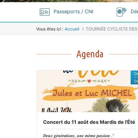
Passeports / CNI
Dé
Vous êtes ici :
Accueil
TOURNÉE CYCLISTE DES
TOURNÉE CYCLISTE DES ÉLUS
Agenda
0
0
Concert du 11 août des Mardis de l'Été
𝑫𝒆𝒖𝒙 𝒈𝒆́𝒏𝒆́𝒓𝒂𝒕𝒊𝒐𝒏𝒔, 𝒖𝒏𝒆 𝒎𝒆̂𝒎𝒆 𝒑𝒂𝒔𝒔𝒊𝒐𝒏 .ᐟ