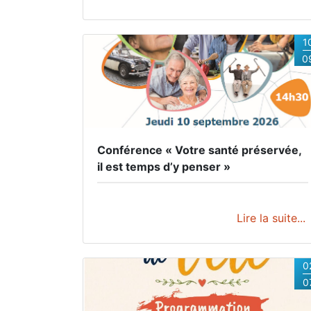
Tourisme.
Venez rencontrer nos exposants qui
auront plaisir à partager leur passion.
Exposeront : Mme Boiteau, Mme Roux, Mme
Picoulet, Mme Vialle, Mme Perroteau, Mme
1
Bordas.
Les horaires dépendent des artistes
0
qui assureront la permanence lors de leur
exposition.
Dates et horaires
Du 06/07 au
30/08/2026 tous les jours.
Conférence « Votre santé préservée,
il est temps d’y penser »
Lire la suite...
0
0