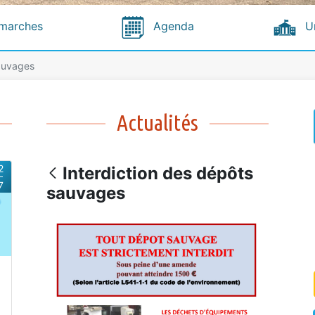
marches
Agenda
U
sauvages
Actualités
2
Interdiction des dépôts
7
sauvages