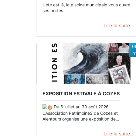
L'été est là, la piscine municipale vous ouvre
ses portes !
Lire la suite...
0
0
EXPOSITION ESTIVALE À COZES
Du 6 juillet au 30 août 2026
L'Association PatrimoineS de Cozes et
Alentours organise une exposition de
peintures et arts créatifs dans la salle du
jardin public de Cozes, à côté de l'Office de
Lire la suite...