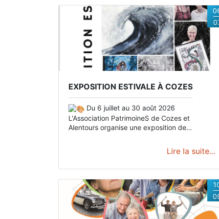
0
0
EXPOSITION ESTIVALE À COZES
Du 6 juillet au 30 août 2026
L'Association PatrimoineS de Cozes et
Alentours organise une exposition de
peintures et arts créatifs dans la salle du
jardin public de Cozes, à côté de l'Office de
Lire la suite...
Tourisme.
Venez rencontrer nos exposants qui
auront plaisir à partager leur passion.
Exposeront : Mme Boiteau, Mme Roux, Mme
Picoulet, Mme Vialle, Mme Perroteau, Mme
1
Bordas.
Les horaires dépendent des artistes
0
qui assureront la permanence lors de leur
exposition.
Dates et horaires
Du 06/07 au