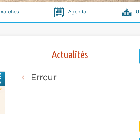
marches
Agenda
U
Actualités
Erreur
6
8
Retour