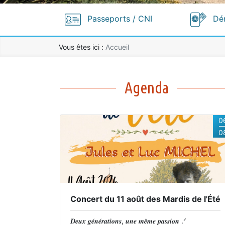
Passeports / CNI
Dé
Vous êtes ici :
Accueil
Accueil
Agenda
0
0
Concert du 11 août des Mardis de l'Été
𝑫𝒆𝒖𝒙 𝒈𝒆́𝒏𝒆́𝒓𝒂𝒕𝒊𝒐𝒏𝒔, 𝒖𝒏𝒆 𝒎𝒆̂𝒎𝒆 𝒑𝒂𝒔𝒔𝒊𝒐𝒏 .ᐟ