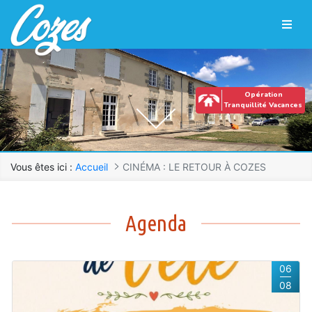
Panneau de gestion des cookies
Saut au contenu principal
Opération
Tranquillité Vacances
Vous êtes ici :
Accueil
CINÉMA : LE RETOUR À COZES
CINÉMA : LE RETOUR À COZES
Agenda
06
08