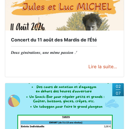
Concert du 11 août des Mardis de l'Été
𝑫𝒆𝒖𝒙 𝒈𝒆́𝒏𝒆́𝒓𝒂𝒕𝒊𝒐𝒏𝒔, 𝒖𝒏𝒆 𝒎𝒆̂𝒎𝒆 𝒑𝒂𝒔𝒔𝒊𝒐𝒏 .ᐟ
Lire la suite...
02
07