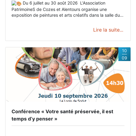
Du 6 juillet au 30 août 2026
L'Association
PatrimoineS de Cozes et Alentours organise une
exposition de peintures et arts créatifs dans la salle du
jardin public de Cozes, à côté de l'Office de Tourisme.
Venez rencontrer nos exposants qui auront plaisir à
Lire la suite...
partager leur passion.
Exposeront : Mme Boiteau, Mme
Roux, Mme Picoulet, Mme Vialle, Mme Perroteau, Mme
Bordas.
Les horaires dépendent des artistes qui
assureront la permanence lors de leur exposition.
Dates
10
et horaires
Du 06/07 au 30/08/2026 tous les jours.
09
Conférence « Votre santé préservée, il est
temps d’y penser »