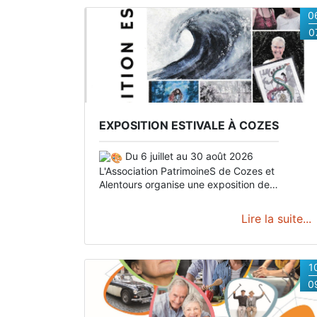
0
0
EXPOSITION ESTIVALE À COZES
Du 6 juillet au 30 août 2026
L'Association PatrimoineS de Cozes et
Alentours organise une exposition de
peintures et arts créatifs dans la salle du
jardin public de Cozes, à côté de l'Office de
Lire la suite...
Tourisme.
Venez rencontrer nos exposants qui
auront plaisir à partager leur passion.
Exposeront : Mme Boiteau, Mme Roux, Mme
Picoulet, Mme Vialle, Mme Perroteau, Mme
1
Bordas.
Les horaires dépendent des artistes
0
qui assureront la permanence lors de leur
exposition.
Dates et horaires
Du 06/07 au