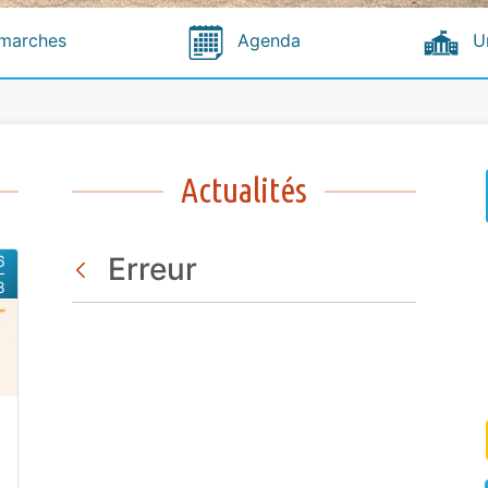
marches
Agenda
U
Actualités
Erreur
6
8
Retour