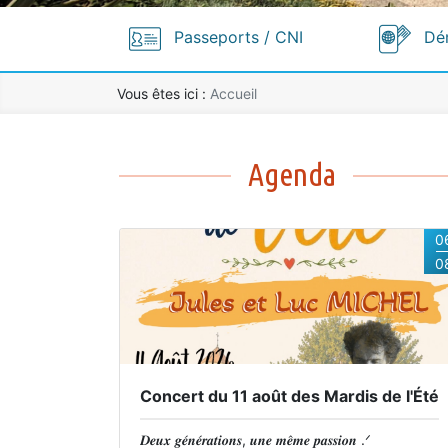
Passeports / CNI
Dé
Vous êtes ici :
Accueil
Accueil
Agenda
0
0
Concert du 11 août des Mardis de l'Été
𝑫𝒆𝒖𝒙 𝒈𝒆́𝒏𝒆́𝒓𝒂𝒕𝒊𝒐𝒏𝒔, 𝒖𝒏𝒆 𝒎𝒆̂𝒎𝒆 𝒑𝒂𝒔𝒔𝒊𝒐𝒏 .ᐟ